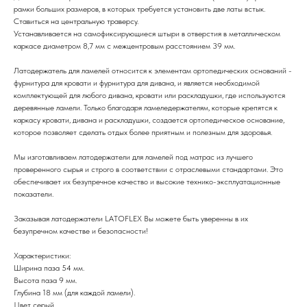
рамки больших размеров, в которых требуется установить две латы встык.
Ставиться на центральную траверсу.
Устанавливается на самофиксирующиеся штыри в отверстия в металлическом
каркасе диаметром 8,7 мм с межцентровым расстоянием 39 мм.
Латодержатель для ламелей относится к элементам ортопедических оснований -
фурнитура для кровати и фурнитура для дивана, и является необходимой
комплектующей для любого дивана, кровати или раскладушки, где используются
деревянные ламели. Только благодаря ламеледержателям, которые крепятся к
каркасу кровати, дивана и раскладушки, создается ортопедическое основание,
которое позволяет сделать отдых более приятным и полезным для здоровья.
Мы изготавливаем латодержатели для ламелей под матрас из лучшего
проверенного сырья и строго в соответствии с отраслевыми стандартами. Это
обеспечивает их безупречное качество и высокие технико-эксплуатационные
показатели.
Заказывая латодержатели LATOFLEX Вы можете быть уверенны в их
безупречном качестве и безопасности!
Характеристики:
Ширина паза 54 мм.
Высота паза 9 мм.
Глубина 18 мм (для каждой ламели).
Цвет серый.