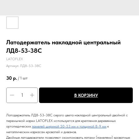
Латодержатель накладной центральный
ЛД8-53-38С
LATOFLEX
Артикул:
ЛД8-53-38С
30
р.
/
1 шт
В КОРЗИНУ
Латодержатель ЛД8-53-38С серого цвета накладной центральный двойной с
перемычкой марки LATOFLEX используется для крепления деревянных
ортопедических
ламелей шириной 50-53 мм и толщиной 8-9 мм
к
металлическим каркасам кроватей и диванов.
Двойные латодержатели позволяют скомпоновать латами (ламелями) кроватные