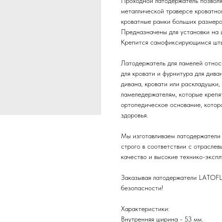
Проходной латодержатель позволя
металлической траверсе кроватног
кроватные рамки больших размеров
Предназначены для установки на
Крепится самофиксирующимся шты
Латодержатель для ламелей относ
для кровати и фурнитура для дива
дивана, кровати или раскладушки,
ламеледержателям, которые крепят
ортопедическое основание, котор
здоровья.
Мы изготавливаем латодержатели 
строго в соответствии с отрасле
качество и высокие технико-эксп
Заказывая латодержатели LATOFLE
безопасности!
Характеристики:
Внутренняя ширина - 53 мм.