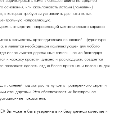
ет зафиксировать ламель большой длины на средней
о основания, или скомпоновать латами (ламелями)
, в которых требуется установить две латы встык.
 центральную направляющую.
рем в отверстие направляющей металлического каркаса.
ится к элементам ортопедических оснований - фурнитура
на, и является необходимой комплектующей для любого
 где используются деревянные ламели. Только благодаря
ся к каркасу кровати, дивана и раскладушки, создается
ое позволяет сделать отдых более приятным и полезным для
для ламелей под матрас из лучшего проверенного сырья и
выми стандартами. Это обеспечивает их безупречное
луатационные показатели.
X Вы можете быть уверенны в их безупречном качестве и