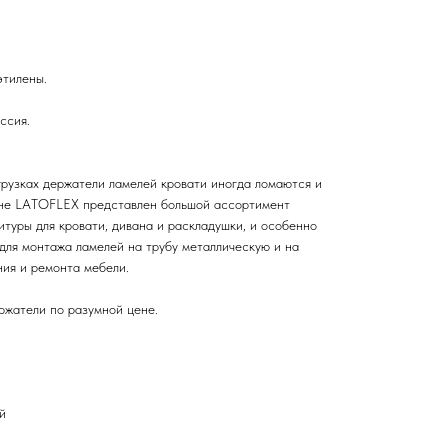
этилены.
ссия.
рузках держатели ламелей кровати иногда ломаются и
зине LATOFLEX представлен большой ассортимент
туры для кровати, дивана и раскладушки, и особенно
для монтажа ламелей на трубу металлическую и на
ния и ремонта мебели.
ржатели по разумной цене.
й