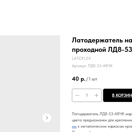
Латодержатель на
проходной ЛД8-5
LATOFLEX
Артикул:
ЛД8-53-48ЧК
40
р.
/
1 шт
В КОРЗИ
Латодержатель ЛД8-53-48ЧК мар
цвета предназначен для креплени
мм
к металлическим каркасам кров