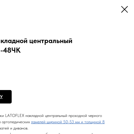
кладной центральный
3-48ЧК
НУ
ки LATOFLEX накладной центральный проходной черного
я ортопедических
ламелей шириной 50-53 мм и толщиной 8
атей и диванов.