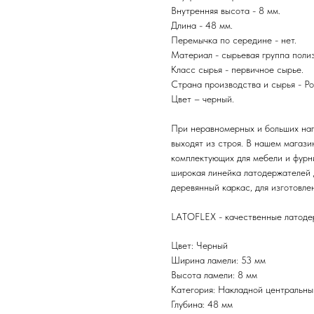
Внутренняя высота - 8 мм.
Длина - 48 мм.
Перемычка по середине - нет.
Материал - сырьевая группа поли
Класс сырья - первичное сырье.
Страна производства и сырья - Ро
Цвет – черный.
При неравномерных и больших наг
выходят из строя. В нашем мага
комплектующих для мебели и фурни
широкая линейка латодержателей 
деревянный каркас, для изготовле
LATOFLEX - качественные латоде
Цвет: Черный
Ширина ламели: 53 мм
Высота ламели: 8 мм
Категория: Накладной центральны
Глубина: 48 мм