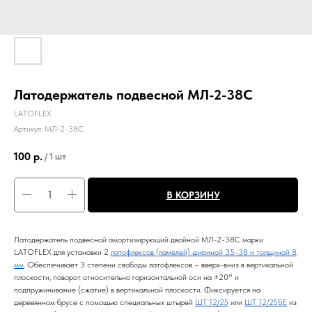
Латодержатель подвесной МЛ-2-38С
LATOFLEX
Артикул:
МЛ-2-38С
100
р.
/
1 шт
В КОРЗИНУ
Латодержатель подвесной амортизирующий двойной МЛ-2-38С марки
LATOFLEX для установки 2
латофлексов (ламелей) шириной 35-38 и толщиной 8
мм
. Обеспечивает 3 степени свободы латофлексов – вверх-вниз в вертикальной
плоскости, поворот относительно горизонтальной оси на ±20° и
подпружинивание (сжатие) в вертикальной плоскости. Фиксируется на
деревянном брусе с помощью специальных штырей
ШТ 12/25
или
ШТ 12/25БЕ
из