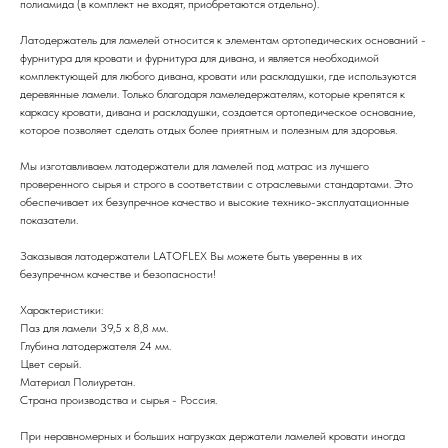
полиамида (в комплект не входят, приобретаются отдельно).
Латодержатель для ламелей относится к элементам ортопедических оснований -
фурнитура для кровати и фурнитура для дивана, и является необходимой
комплектующей для любого дивана, кровати или раскладушки, где используются
деревянные ламели. Только благодаря ламеледержателям, которые крепятся к
каркасу кровати, дивана и раскладушки, создается ортопедическое основание,
которое позволяет сделать отдых более приятным и полезным для здоровья.
Мы изготавливаем латодержатели для ламелей под матрас из лучшего
проверенного сырья и строго в соответствии с отраслевыми стандартами. Это
обеспечивает их безупречное качество и высокие технико-эксплуатационные
показатели.
Заказывая латодержатели LATOFLEX Вы можете быть уверенны в их
безупречном качестве и безопасности!
Характеристики:
Паз для ламели 39,5 х 8,8 мм.
Глубина латодержателя 24 мм.
Цвет серый.
Материал Полиуретан.
Страна производства и сырья - Россия.
При неравномерных и больших нагрузках держатели ламелей кровати иногда