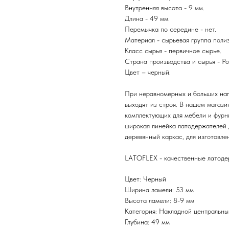
Внутренняя высота - 9 мм.
Длина - 49 мм.
Перемычка по середине - нет.
Материал - сырьевая группа поли
Класс сырья - первичное сырье.
Страна производства и сырья - Ро
Цвет – черный.
При неравномерных и больших наг
выходят из строя. В нашем мага
комплектующих для мебели и фурни
широкая линейка латодержателей 
деревянный каркас, для изготовле
LATOFLEX - качественные латоде
Цвет: Черный
Ширина ламели: 53 мм
Высота ламели: 8-9 мм
Категория: Накладной центральны
Глубина: 49 мм