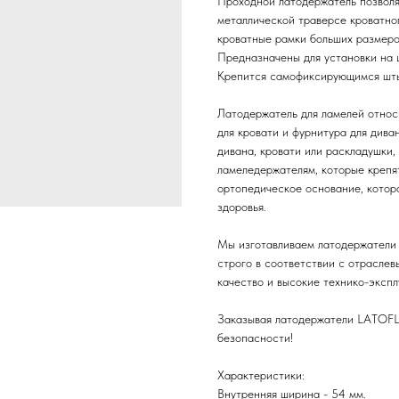
Проходной латодержатель позволя
металлической траверсе кроватног
кроватные рамки больших размеров
Предназначены для установки на
Крепится самофиксирующимся шты
Латодержатель для ламелей относ
для кровати и фурнитура для дива
дивана, кровати или раскладушки,
ламеледержателям, которые крепят
ортопедическое основание, котор
здоровья.
Мы изготавливаем латодержатели 
строго в соответствии с отрасле
качество и высокие технико-эксп
Заказывая латодержатели LATOFLE
безопасности!
Характеристики:
Внутренняя ширина - 54 мм.