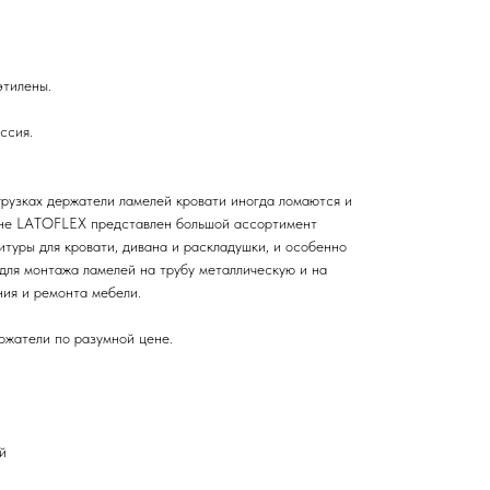
этилены.
ссия.
рузках держатели ламелей кровати иногда ломаются и
зине LATOFLEX представлен большой ассортимент
туры для кровати, дивана и раскладушки, и особенно
для монтажа ламелей на трубу металлическую и на
ния и ремонта мебели.
ржатели по разумной цене.
й