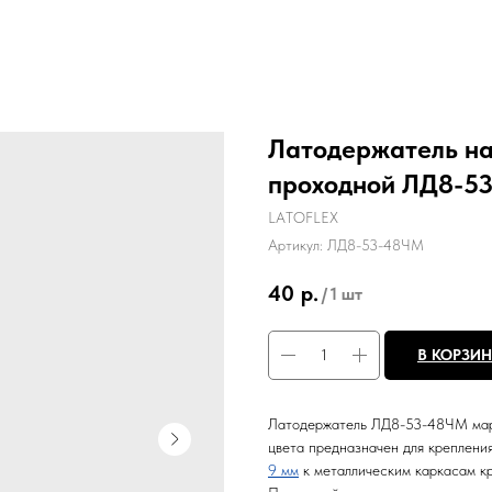
Латодержатель на
проходной ЛД8-5
LATOFLEX
Артикул:
ЛД8-53-48ЧМ
40
р.
/
1 шт
В КОРЗИ
Латодержатель ЛД8-53-48ЧМ мар
цвета предназначен для креплени
9 мм
к металлическим каркасам кр