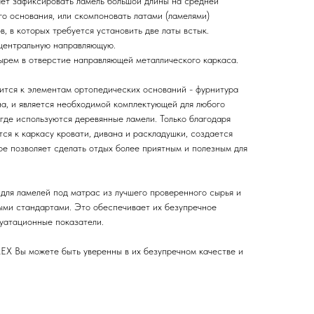
ет зафиксировать ламель большой длины на средней
о основания, или скомпоновать латами (ламелями)
, в которых требуется установить две латы встык.
 центральную направляющую.
рем в отверстие направляющей металлического каркаса.
ится к элементам ортопедических оснований - фурнитура
на, и является необходимой комплектующей для любого
 где используются деревянные ламели. Только благодаря
ся к каркасу кровати, дивана и раскладушки, создается
ое позволяет сделать отдых более приятным и полезным для
для ламелей под матрас из лучшего проверенного сырья и
выми стандартами. Это обеспечивает их безупречное
луатационные показатели.
X Вы можете быть уверенны в их безупречном качестве и