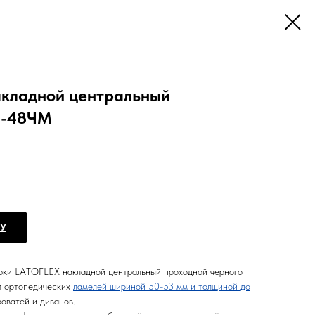
кладной центральный
3-48ЧМ
НУ
ки LATOFLEX накладной центральный проходной черного
я ортопедических
ламелей шириной 50-53 мм и толщиной до
оватей и диванов.