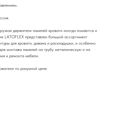
авлением.
ссия.
рузках держатели ламелей кровати иногда ломаются и
зине LATOFLEX представлен большой ассортимент
туры для кровати, дивана и раскладушки, и особенно
для монтажа ламелей на трубу металлическую и на
ния и ремонта мебели.
ржатели по разумной цене.