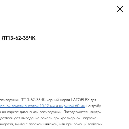
у ЛТ13-62-35ЧК
раскладушки ЛТ13-62-35ЧК черный марки LATOFLEX для
лееной ламели высотой 10-12 мм и шириной 60 мм
на трубу
м на каркас дивана или раскладушки. Латодержатель внутри
едотвращает выпадение ламели при чрезмерной нагрузке.
мореза, винта с плоской шляпкой, или при помощи заклепки