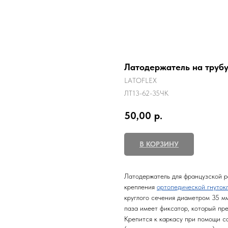
Латодержатель на труб
LATOFLEX
ЛТ13-62-35ЧК
50,00
р.
В КОРЗИНУ
Латодержатель для французской 
крепления
ортопедической гнуток
круглого сечения диаметром 35 м
паза имеет фиксатор, который пр
Крепится к каркасу при помощи са