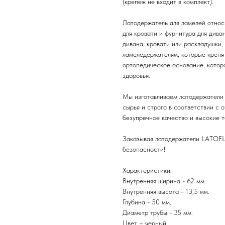
(крепеж не входит в комплект).
Латодержатель для ламелей относ
для кровати и фурнитура для дива
дивана, кровати или раскладушки,
ламеледержателям, которые крепят
ортопедическое основание, котор
здоровья.
Мы изготавливаем латодержатели 
сырья и строго в соответствии с 
безупречное качество и высокие 
Заказывая латодержатели LATOFLE
безопасности!
Характеристики:
Внутренняя ширина - 62 мм.
Внутренняя высота - 13,5 мм.
Глубина - 50 мм.
Диаметр трубы - 35 мм.
Цвет – черный.