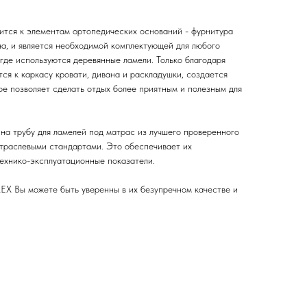
ится к элементам ортопедических оснований - фурнитура
на, и является необходимой комплектующей для любого
 где используются деревянные ламели. Только благодаря
ся к каркасу кровати, дивана и раскладушки, создается
ое позволяет сделать отдых более приятным и полезным для
на трубу для ламелей под матрас из лучшего проверенного
отраслевыми стандартами. Это обеспечивает их
технико-эксплуатационные показатели.
X Вы можете быть уверенны в их безупречном качестве и