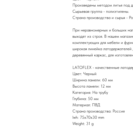
Произведены методом литья под д
Сырьевая группа - полиэтилены.
Страна производства и сырья - Ро
При неравномерных и больших наг
выходят из строя. В нашем мага
комплектующих для мебели и фурни
широкая линейка латодержателей 
деревянный каркас, для изготовле
LATOFLEX - качественные латоде
Цвет: Черный
Ширина ламели: 60 мм
Высота ламели: 12 мм
Категория: На трубу
Глубина: 50 мм
Материал: ПВД
Страна производства: Россия
lwh: 75x70x30 mm
Weight: 31 g