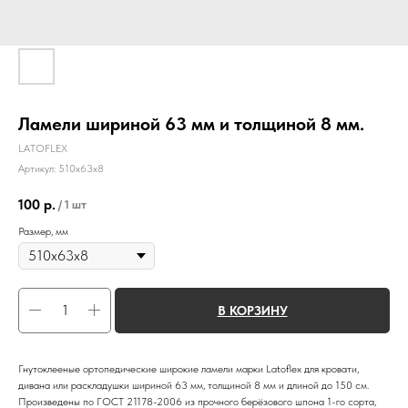
Ламели шириной 63 мм и толщиной 8 мм.
LATOFLEX
Артикул:
510х63х8
100
р.
/
1 шт
Размер, мм
В КОРЗИНУ
Гнутоклееные ортопедические широкие ламели марки Latoflex для кровати,
дивана или раскладушки шириной 63 мм, толщиной 8 мм и длиной до 150 см.
Произведены по ГОСТ 21178-2006 из прочного берёзового шпона 1-го сорта,