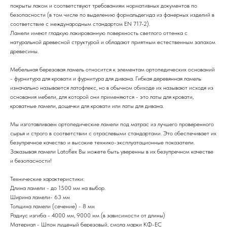
покрыты лаком и соответствуют требованиям нормативных документов по
безопасности (в том числе по выделению формальдегида из фанерных изделий в
соответствие с международным стандартом EN 717-2).
Ламели имеют гладкую лакированную поверхность светлого оттенка с
натуральной древесной структурой и обладают приятным естественным запахом
древесины.
Мебельная березовая ламель относится к элементам ортопедических оснований
- фурнитура для кровати и фурнитура для дивана. Гибкая деревянная ламель
изначально называется латофлекс, но в обычном обиходе их называют исходя из
основания мебели, для которой они применяются - это латы для кровати,
кроватные ламели, дощечки для кровати или латы для дивана.
Мы изготавливаем ортопедические ламели под матрас из лучшего проверенного
сырья и строго в соответствии с отраслевыми стандартами. Это обеспечивает их
безупречное качество и высокие технико-эксплуатационные показатели.
Заказывая ламели Latoflex Вы можете быть уверенны в их безупречном качестве
и безопасности!
Технические характеристики:
Длина ламели - до 1500 мм на выбор.
Ширина ламели- 63 мм
Толщина ламели (сечение) - 8 мм
Радиус изгиба - 4000 мм, 9000 мм (в зависимости от длины)
Материал - Шпон лущеный березовый, смола марки КФ-ЕС