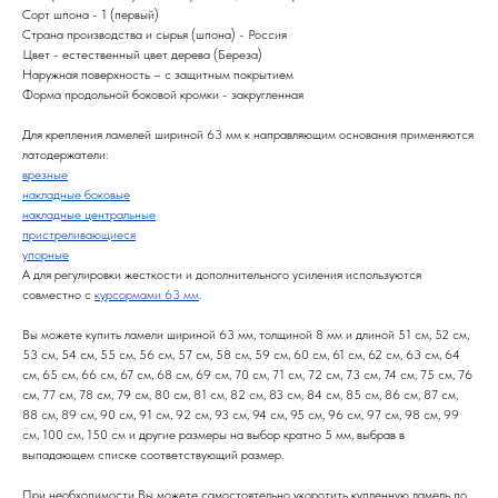
Сорт шпона - 1 (первый)
Страна производства и сырья (шпона) - Россия
Цвет - естественный цвет дерева (Береза)
Наружная поверхность – с защитным покрытием
Форма продольной боковой кромки - закругленная
Для крепления ламелей шириной 63 мм к направляющим основания применяются
латодержатели:
врезные
накладные боковые
накладные центральные
пристреливающиеся
упорные
А для регулировки жесткости и дополнительного усиления используются
совместно с
курсормами 63 мм
.
Вы можете купить ламели шириной 63 мм, толщиной 8 мм и длиной 51 см, 52 см,
53 см, 54 см, 55 см, 56 см, 57 см, 58 см, 59 см, 60 см, 61 см, 62 см, 63 см, 64
см, 65 см, 66 см, 67 см, 68 см, 69 см, 70 см, 71 см, 72 см, 73 см, 74 см, 75 см, 76
см, 77 см, 78 см, 79 см, 80 см, 81 см, 82 см, 83 см, 84 см, 85 см, 86 см, 87 см,
88 см, 89 см, 90 см, 91 см, 92 см, 93 см, 94 см, 95 см, 96 см, 97 см, 98 см, 99
см, 100 см, 150 см и другие размеры на выбор кратно 5 мм, выбрав в
выпадающем списке соответствующий размер.
При необходимости Вы можете самостоятельно укоротить купленную ламель до