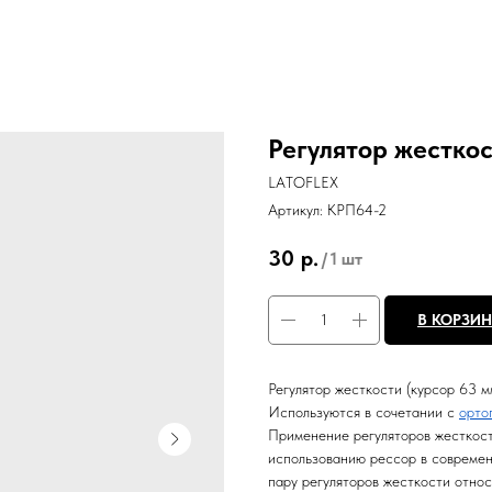
Регулятор жестко
LATOFLEX
Артикул:
КРП64-2
30
р.
/
1 шт
В КОРЗИ
Регулятор жесткости (курсор 63 м
Используются в сочетании с
орто
Применение регуляторов жесткост
использованию рессор в современ
пару регуляторов жесткости относ