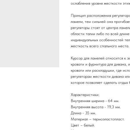
ослабления уровня жесткости этих
Принцип расположения регуляторо
ламели, тем сильней она прогибае
регуляторы стоят от центра ламел
области талии либо по всей длине
индивидуальных особенностей тело
жесткость всего спального места.
Курсор для ламелей относится к 
кровати и фурнитура для дивана, 
кровати или раскладушки, где исп
регуляторам жесткости дивана ил
которое позволяет сделать отдых 
Характеристики:
Внутренняя ширина - 64 мм.
Внутренняя высота - 19,3 мм.
Длина - 35 мм.
Материал – термоэластопласт.
Цвет – белый.