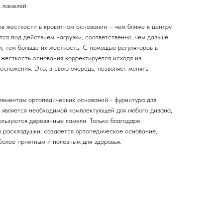
 ламелей.
в жесткости в кроватном основании – чем ближе к центру
тся под действием нагрузки; соответственно, чем дальше
и, тем больше их жесткость. С помощью регуляторов в
 жесткость основания корректируется исходя из
сложения. Это, в свою очередь, позволяет менять
элементам ортопедических оснований - фурнитура для
и является необходимой комплектующей для любого дивана,
ользуются деревянные ламели. Только благодаря
и раскладушки, создается ортопедическое основание,
более приятным и полезным для здоровья.