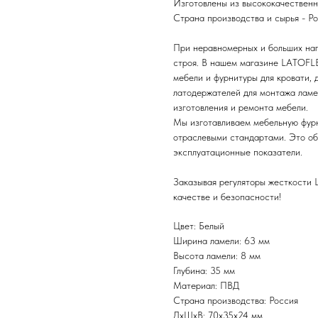
Изготовлены из высококачественн
Страна производства и сырья - Ро
При неравномерных и больших наг
строя. В нашем магазине LATOFL
мебели и фурнитуры для кровати, 
латодержателей для монтажа ламе
изготовления и ремонта мебели.
Мы изготавливаем мебельную фурн
отраслевыми стандартами. Это об
эксплуатационные показатели.
Заказывая регуляторы жесткости L
качестве и безопасности!
Цвет: Белый
Ширина ламели: 63 мм
Высота ламели: 8 мм
Глубина: 35 мм
Материал: ПВД
Страна производства: Россия
ДxШxВ: 70x35x24 мм