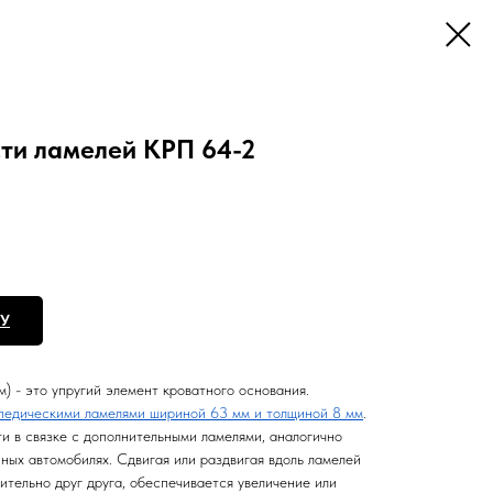
сти ламелей КРП 64-2
НУ
м) - это упругий элемент кроватного основания.
педическими ламелями шириной 63 мм и толщиной 8 мм
.
и в связке с дополнительными ламелями, аналогично
ных автомобилях. Сдвигая или раздвигая вдоль ламелей
ительно друг друга, обеспечивается увеличение или