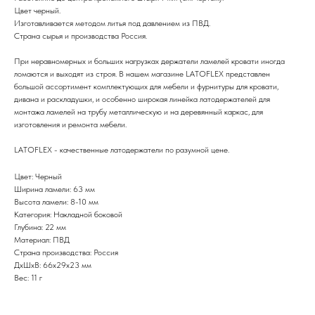
Цвет черный.
Изготавливается методом литья под давлением из ПВД.
Страна сырья и производства Россия.
При неравномерных и больших нагрузках держатели ламелей кровати иногда
ломаются и выходят из строя. В нашем магазине LATOFLEX представлен
большой ассортимент комплектующих для мебели и фурнитуры для кровати,
дивана и раскладушки, и особенно широкая линейка латодержателей для
монтажа ламелей на трубу металлическую и на деревянный каркас, для
изготовления и ремонта мебели.
LATOFLEX - качественные латодержатели по разумной цене.
Цвет: Черный
Ширина ламели: 63 мм
Высота ламели: 8-10 мм
Категория: Накладной боковой
Глубина: 22 мм
Материал: ПВД
Страна производства: Россия
ДxШxВ: 66x29x23 мм
Вес: 11 г