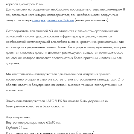
каркаса диаметром 8 мм.
Для установки латодержателя необходимо просверлить отверстие диаметром 8
мм, вставить в него штырек латодержателя, при необходимости закрутить в
отверстие штыря
саморез диаметром 3-4 мм
(не входит в комплект).
Латодержатель для ламелей 63 мм относится к элементам ортопедических
оснований - фурнитура для кровати и фурнитура для дивана, и является
необходимой комплектующей для любого дивана, кровати или раскладушки, где
используются деревянные ламели. Только благодаря ламеледержателям, которые
крепятся к каркасу кровати, дивана и раскладушки, создается ортопедическое
основание, которое позволяет сделать отдых более приятным и полезным для
здоровья.
Мы изготавливаем латодержатели для ламелей под матрас из лучшего
проверенного сырья и строго в соответствии с отраслевыми стандартами. Это
обеспечивает их безупречное качество и высокие технико-эксплуатационные
показатели.
Заказывая латодержатели LATOFLEX Вы можете быть уверенны в их
безупречном качестве и безопасности!
Характеристики:
Внутренние размеры паза 63х10 мм.
Глубина 22 мм.
Расстояние до центра крепежного штыря 7 мм (см. чертеж).