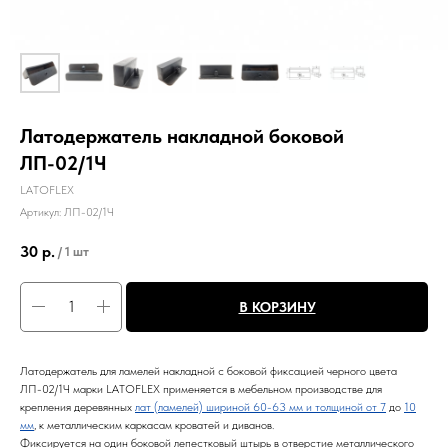
Латодержатель накладной боковой
ЛП-02/1Ч
LATOFLEX
Артикул:
ЛП-02/1Ч
30
р.
/
1 шт
В КОРЗИНУ
Латодержатель для ламелей накладной с боковой фиксацией черного цвета
ЛП-02/1Ч марки LATOFLEX применяется в мебельном производстве для
крепления деревянных
лат (ламелей) шириной 60-63 мм и толщиной от 7
до
10
мм
, к металлическим каркасам кроватей и диванов.
Фиксируется на один боковой лепестковый штырь в отверстие металлического